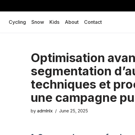
Skip
Cycling
Snow
Kids
About
Contact
to
content
Optimisation avan
segmentation d’a
techniques et pr
une campagne publ
by
admlnlx
June 25, 2025