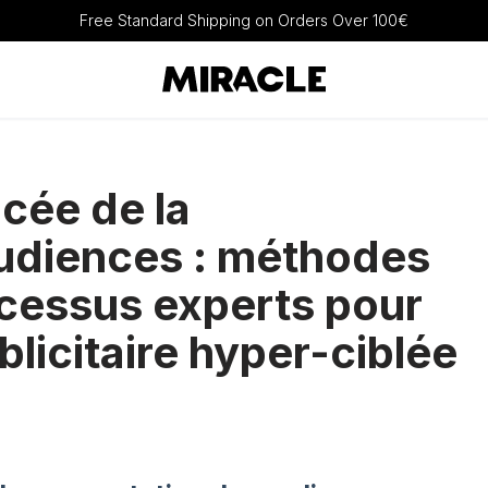
Free Standard Shipping on Orders Over 100€
cée de la
udiences : méthodes
ocessus experts pour
icitaire hyper-ciblée