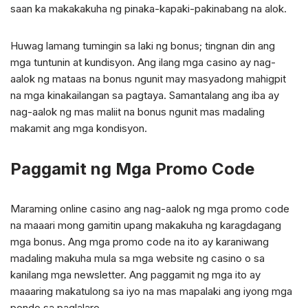
saan ka makakakuha ng pinaka-kapaki-pakinabang na alok.
Huwag lamang tumingin sa laki ng bonus; tingnan din ang
mga tuntunin at kundisyon. Ang ilang mga casino ay nag-
aalok ng mataas na bonus ngunit may masyadong mahigpit
na mga kinakailangan sa pagtaya. Samantalang ang iba ay
nag-aalok ng mas maliit na bonus ngunit mas madaling
makamit ang mga kondisyon.
Paggamit ng Mga Promo Code
Maraming online casino ang nag-aalok ng mga promo code
na maaari mong gamitin upang makakuha ng karagdagang
mga bonus. Ang mga promo code na ito ay karaniwang
madaling makuha mula sa mga website ng casino o sa
kanilang mga newsletter. Ang paggamit ng mga ito ay
maaaring makatulong sa iyo na mas mapalaki ang iyong mga
pondo sa paglalaro.