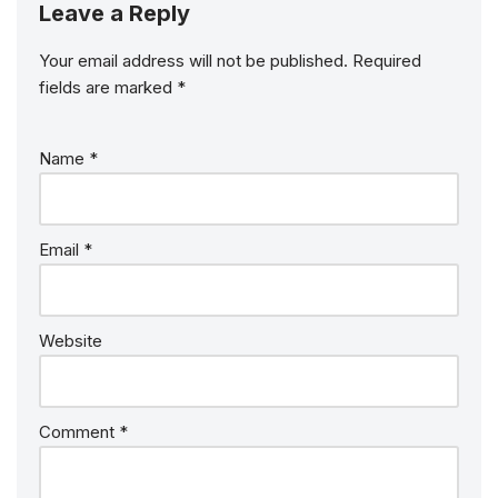
Leave a Reply
Your email address will not be published.
Required
fields are marked
*
Name
*
Email
*
Website
Comment
*