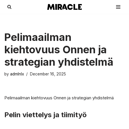
Skip
to
content
Pelimaailman
kiehtovuus Onnen ja
strategian yhdistelmä
by
admlnlx
December 16, 2025
Pelimaailman kiehtovuus Onnen ja strategian yhdistelmä
Pelin viettelys ja tiimityö