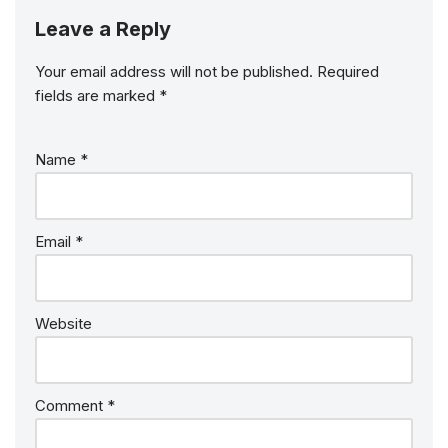
Leave a Reply
Your email address will not be published.
Required
fields are marked
*
Name
*
Email
*
Website
Comment
*