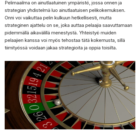
Pelimaailma on ainutlaatuinen ympäristö, jossa onnen ja
strategian yhdistelmä luo ainutlaatuisen pelikokemuksen.
Onni voi vaikuttaa pelin kulkuun hetkellisesti, mutta
strateginen ajattelu on se, joka auttaa pelaajia saavuttamaan
pidemmällä aikavälillä menestystä. Yhteistyö muiden
pelaajien kanssa voi myös tehostaa tätä kokemusta, sillä
tiimityössä voidaan jakaa strategioita ja oppia toisilta.