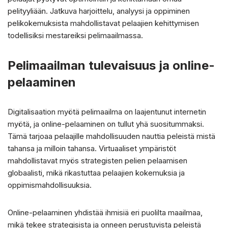
pelityyliään. Jatkuva harjoittelu, analyysi ja oppiminen
pelikokemuksista mahdollistavat pelaajien kehittymisen
todellisiksi mestareiksi pelimaailmassa.
Pelimaailman tulevaisuus ja online-
pelaaminen
Digitalisaation myötä pelimaailma on laajentunut internetin
myötä, ja online-pelaaminen on tullut yhä suositummaksi.
Tämä tarjoaa pelaajille mahdollisuuden nauttia peleistä mistä
tahansa ja milloin tahansa. Virtuaaliset ympäristöt
mahdollistavat myös strategisten pelien pelaamisen
globaalisti, mikä rikastuttaa pelaajien kokemuksia ja
oppimismahdollisuuksia.
Online-pelaaminen yhdistää ihmisiä eri puolilta maailmaa,
mikä tekee strategisista ja onneen perustuvista peleistä