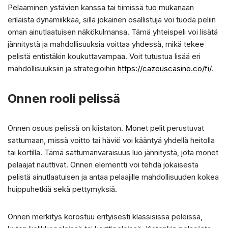
Pelaaminen ystävien kanssa tai tiimissä tuo mukanaan
erilaista dynamiikkaa, sillä jokainen osallistuja voi tuoda peliin
oman ainutlaatuisen näkökulmansa. Tämä yhteispeli voi lisätä
jännitystä ja mahdollisuuksia voittaa yhdessä, mikä tekee
pelistä entistäkin koukuttavampaa. Voit tutustua lisää eri
mahdollisuuksiin ja strategioihin
https://cazeuscasino.co/fi/
.
Onnen rooli pelissä
Onnen osuus pelissä on kiistaton. Monet pelit perustuvat
sattumaan, missä voitto tai häviö voi kääntyä yhdellä heitolla
tai kortilla. Tämä sattumanvaraisuus luo jännitystä, jota monet
pelaajat nauttivat. Onnen elementti voi tehdä jokaisesta
pelistä ainutlaatuisen ja antaa pelaajille mahdollisuuden kokea
huippuhetkiä sekä pettymyksiä.
Onnen merkitys korostuu erityisesti klassisissa peleissä,