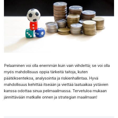
Pelaaminen voi olla enemmän kuin vain viihdettä; se voi olla
myös mahdollisuus oppia tärkeitä taitoja, kuten
päätöksentekoa, analysointia ja riskienhallintaa. Hyvä
mahdollisuus kehittää itseään ja viettää laatuaikaa ystävien
kanssa odottaa sinua pelimaailmassa. Tervetuloa mukaan
jännittävään matkalle onnen ja strategian maailmaan!