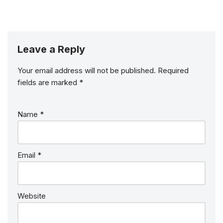
Leave a Reply
Your email address will not be published.
Required
fields are marked
*
Name
*
Email
*
Website