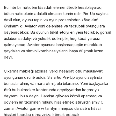
Bu, hər bir nəticəni təsadüfi elementlərdə hesablayaraq
bütün nəticələrin ədalətli olmasını təmin edir. Pin-Up saytına
daxil olun, oyunu tapın və oyun prosesindən zövq alın!
Əminəm ki, Aviator yeni gələnlərə və təcrübəli oyunçulara
bəyənəcəkdir. Bu oyunun təklif etdiyi en yeni təcrübə, görsəl
üslubun sadəliyi və yüksək ödənişlər, heç kəsə yarasız
qalmayacaq. Aviator oyununa başlamaq üçün mürəkkəb
qaydaları və simvol kombinasiyalarını başa düşmək lazım
deyil.
Çıxarma məbləği azdırsa, vergi hesabatı ötrü məsuliyyət
oyunçunun özünə aiddir. Siz artıq Pin-Up oyunu saytında
bonuslar almış və mərc etmiş ola bilərsiniz. Yeni başlayanlar
ötrü bu bukmeker kontorunda qeydiyyatdan keçməyə
dəyərmi, bizə deyin. Həmişə göydən körpü aparmaq və
göylərin ən təxminən ruhunu hiss etmək istəyirdinizmi? O
zaman Aviator game w tamtym miejscu da sizə u həzzli
hissləri təcrübə etməyinizə kömək edəcək.