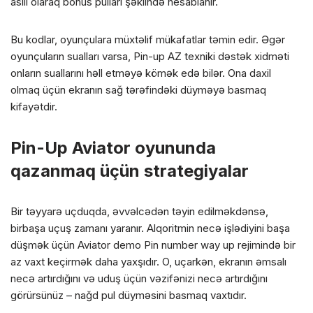
asılı olaraq bonus pulları şəklində hesablanır.
Bu kodlar, oyunçulara müxtəlif mükafatlar təmin edir. Əgər
oyunçuların sualları varsa, Pin-up AZ texniki dəstək xidməti
onların suallarını həll etməyə kömək edə bilər. Ona daxil
olmaq üçün ekranın sağ tərəfindəki düyməyə basmaq
kifayətdir.
Pin-Up Aviator oyununda
qazanmaq üçün strategiyalar
Bir təyyarə uçduqda, əvvəlcədən təyin edilməkdənsə,
birbaşa uçuş zamanı yaranır. Alqoritmin necə işlədiyini başa
düşmək üçün Aviator demo Pin number way up rejimində bir
az vaxt keçirmək daha yaxşıdır. O, uçarkən, ekranın əmsalı
necə artırdığını və uduş üçün vəzifənizi necə artırdığını
görürsünüz – nağd pul düyməsini basmaq vaxtıdır.