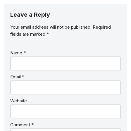
Leave a Reply
Your email address will not be published.
Required
fields are marked
*
Name
*
Email
*
Website
Comment
*