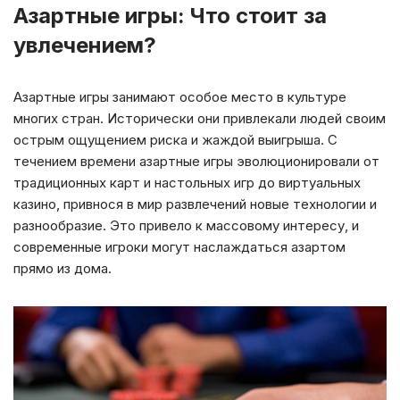
Азартные игры: Что стоит за
увлечением?
Азартные игры занимают особое место в культуре
многих стран. Исторически они привлекали людей своим
острым ощущением риска и жаждой выигрыша. С
течением времени азартные игры эволюционировали от
традиционных карт и настольных игр до виртуальных
казино, привнося в мир развлечений новые технологии и
разнообразие. Это привело к массовому интересу, и
современные игроки могут наслаждаться азартом
прямо из дома.