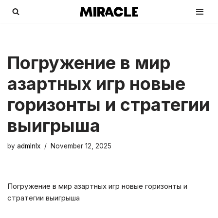
Skip
to
content
Погружение в мир
азартных игр новые
горизонты и стратегии
выигрыша
by
admlnlx
November 12, 2025
Погружение в мир азартных игр новые горизонты и
стратегии выигрыша