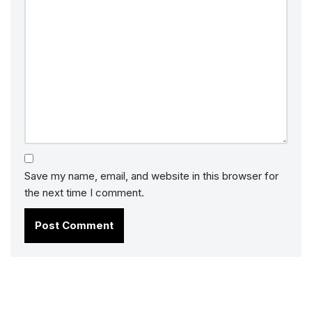
Save my name, email, and website in this browser for
the next time I comment.