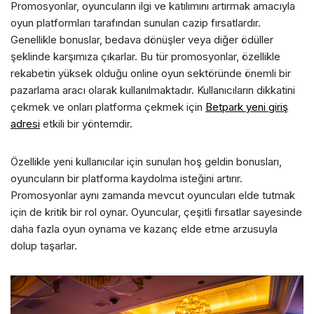
Promosyonlar, oyuncuların ilgi ve katılımını artırmak amacıyla
oyun platformları tarafından sunulan cazip fırsatlardır.
Genellikle bonuslar, bedava dönüşler veya diğer ödüller
şeklinde karşımıza çıkarlar. Bu tür promosyonlar, özellikle
rekabetin yüksek olduğu online oyun sektöründe önemli bir
pazarlama aracı olarak kullanılmaktadır. Kullanıcıların dikkatini
çekmek ve onları platforma çekmek için
Betpark yeni giriş
adresi
etkili bir yöntemdir.
Özellikle yeni kullanıcılar için sunulan hoş geldin bonusları,
oyuncuların bir platforma kaydolma isteğini artırır.
Promosyonlar aynı zamanda mevcut oyuncuları elde tutmak
için de kritik bir rol oynar. Oyuncular, çeşitli fırsatlar sayesinde
daha fazla oyun oynama ve kazanç elde etme arzusuyla
dolup taşarlar.