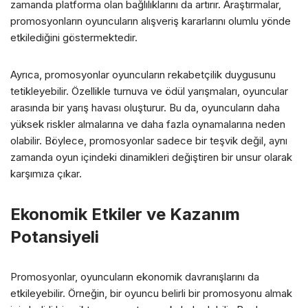
zamanda platforma olan bağlılıklarını da artırır. Araştırmalar,
promosyonların oyuncuların alışveriş kararlarını olumlu yönde
etkilediğini göstermektedir.
Ayrıca, promosyonlar oyuncuların rekabetçilik duygusunu
tetikleyebilir. Özellikle turnuva ve ödül yarışmaları, oyuncular
arasında bir yarış havası oluşturur. Bu da, oyuncuların daha
yüksek riskler almalarına ve daha fazla oynamalarına neden
olabilir. Böylece, promosyonlar sadece bir teşvik değil, aynı
zamanda oyun içindeki dinamikleri değiştiren bir unsur olarak
karşımıza çıkar.
Ekonomik Etkiler ve Kazanım
Potansiyeli
Promosyonlar, oyuncuların ekonomik davranışlarını da
etkileyebilir. Örneğin, bir oyuncu belirli bir promosyonu almak