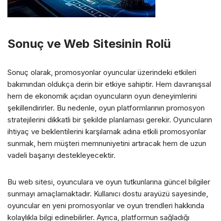
Sonuç ve Web Sitesinin Rolü
Sonuç olarak, promosyonlar oyuncular üzerindeki etkileri
bakımından oldukça derin bir etkiye sahiptir. Hem davranışsal
hem de ekonomik açıdan oyuncuların oyun deneyimlerini
şekillendirirler. Bu nedenle, oyun platformlarının promosyon
stratejilerini dikkatli bir şekilde planlaması gerekir. Oyuncuların
ihtiyaç ve beklentilerini karşılamak adına etkili promosyonlar
sunmak, hem müşteri memnuniyetini artıracak hem de uzun
vadeli başarıyı destekleyecektir.
Bu web sitesi, oyunculara ve oyun tutkunlarına güncel bilgiler
sunmayı amaçlamaktadır. Kullanıcı dostu arayüzü sayesinde,
oyuncular en yeni promosyonlar ve oyun trendleri hakkında
kolaylıkla bilgi edinebilirler. Ayrıca, platformun sağladığı