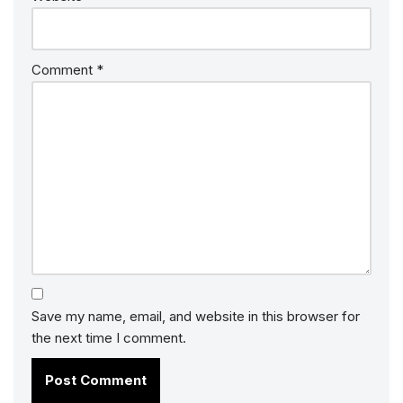
Comment
*
Save my name, email, and website in this browser for
the next time I comment.