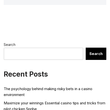
Search
Search
Recent Posts
The psychology behind making risky bets in a casino
environment
Maximize your winnings Essential casino tips and tricks from
pilot chicken Spribe