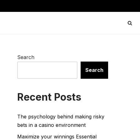
Search
Search
Recent Posts
The psychology behind making risky
bets in a casino environment
Maximize your winnings Essential