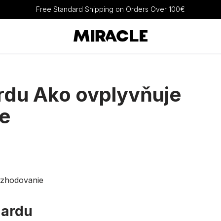
Free Standard Shipping on Orders Over 100€
rdu Ako ovplyvňuje
e
ozhodovanie
zardu