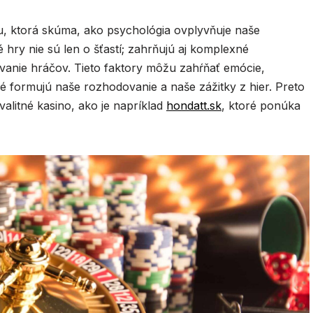
u, ktorá skúma, ako psychológia ovplyvňuje naše
hry nie sú len o šťastí; zahrňujú aj komplexné
ávanie hráčov. Tieto faktory môžu zahŕňať emócie,
ré formujú naše rozhodovanie a naše zážitky z hier. Preto
valitné kasino, ako je napríklad
hondatt.sk
, ktoré ponúka