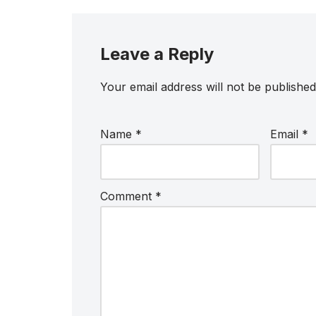
Leave a Reply
Your email address will not be published
Name
*
Email
*
Comment
*