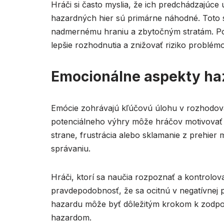
Hráči si často myslia, že ich predchádzajúce
hazardných hier sú primárne náhodné. Toto 
nadmernému hraniu a zbytočným stratám. Po
lepšie rozhodnutia a znižovať riziko problém
Emocionálne aspekty ha
Emócie zohrávajú kľúčovú úlohu v rozhodova
potenciálneho výhry môže hráčov motivovať p
strane, frustrácia alebo sklamanie z prehie
správaniu.
Hráči, ktorí sa naučia rozpoznať a kontrolov
pravdepodobnosť, že sa ocitnú v negatívnej p
hazardu môže byť dôležitým krokom k zodpo
hazardom.