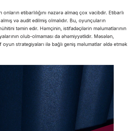
nların etibarlılığını nəzərə almaq çox vacibdir. Etibarlı
 almış və audit edilmiş olmalıdır. Bu, oyunçuların
hitini təmin edir. Həmçinin, istifadəçilərin məlumatlarının
iyalarının olub-olmaması da əhəmiyyətlidir. Məsələn,
 oyun strategiyaları ilə bağlı geniş məlumatlar əldə etmək