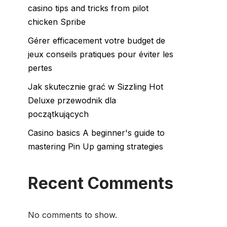
casino tips and tricks from pilot
chicken Spribe
Gérer efficacement votre budget de
jeux conseils pratiques pour éviter les
pertes
Jak skutecznie grać w Sizzling Hot
Deluxe przewodnik dla
początkujących
Casino basics A beginner's guide to
mastering Pin Up gaming strategies
Recent Comments
No comments to show.