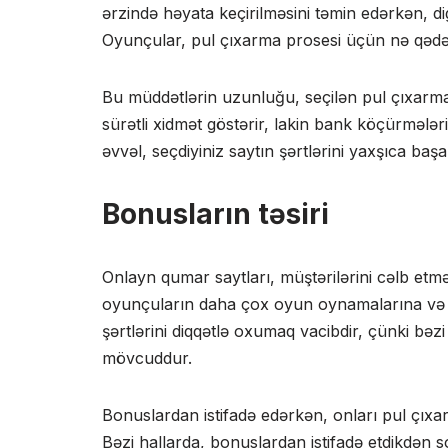
ərzində həyata keçirilməsini təmin edərkən, d
Oyunçular, pul çıxarma prosesi üçün nə qədə
Bu müddətlərin uzunluğu, seçilən pul çıxarma
sürətli xidmət göstərir, lakin bank köçürməl
əvvəl, seçdiyiniz saytın şərtlərini yaxşıca ba
Bonusların təsiri
Onlayn qumar saytları, müştərilərini cəlb etm
oyunçuların daha çox oyun oynamalarına və q
şərtlərini diqqətlə oxumaq vacibdir, çünki bə
mövcuddur.
Bonuslardan istifadə edərkən, onları pul çıxa
Bəzi hallarda, bonuslardan istifadə etdikdən 