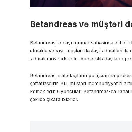
Betandreas və müştəri d
Betandreas, onlayn qumar sahəsində etibarlı bi
etməklə yanaşı, müştəri dəstəyi xidmətləri ilə
xidməti mövcuddur ki, bu da istifadəçilərin pr
Betandreas, istifadəçilərin pul çıxarma proses
şəffaflaşdırır. Bu, müştəri məmnuniyyətini ar
kömək edir. Oyunçular, Betandreas-da rahatlıq
şəkildə çıxara bilərlər.