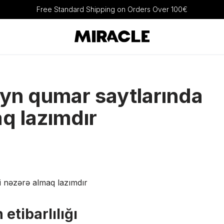
Free Standard Shipping on Orders Over 100€
yn qumar saytlarında
aq lazımdır
i nəzərə almaq lazımdır
etibarlılığı