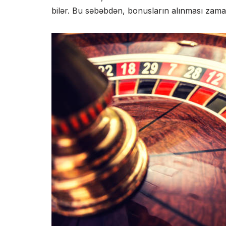
bilər. Bu səbəbdən, bonusların alınması zaman