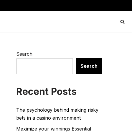
Search
Search
Recent Posts
The psychology behind making risky
bets in a casino environment
Maximize your winnings Essential