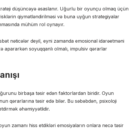
trateji düşüncəyə əsaslanır. Uğurlu bir oyunçu olmaq üçün
isklərin qiymətləndirilməsi və buna uyğun strategiyalar
unmasında mühüm rol oynayır.
ət nəticələr deyil, eyni zamanda emosional idarəetməni
izə apararkən soyuqqanlı olmalı, impulsiv qərarlar
anışı
runu birbaşa təsir edən faktorlardan biridir. Oyun
n qərarlarına təsir edə bilər. Bu səbəbdən, psixoloji
etdirmək əhəmiyyətlidir.
oyun zamanı hiss etdikləri emosiyaların onlara necə təsir