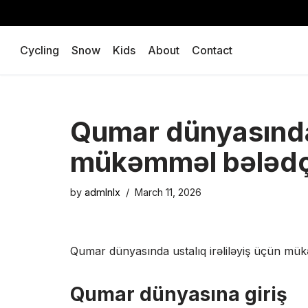
Skip
Cycling
Snow
Kids
About
Contact
to
content
Qumar dünyasında 
mükəmməl bələdç
by
admlnlx
March 11, 2026
Qumar dünyasında ustalıq irəliləyiş üçün mü
Qumar dünyasına giriş