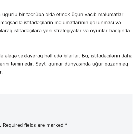
a uğurlu bir təcrübə əldə etmək üçün vacib məlumatlar
məqsədilə istifadəçilərin məlumatlarının qorunması və
laraq istifadəçilərə yeni strategiyalar və oyunlar haqqında
lə əlaqə saxlayaraq həll edə bilərlər. Bu, istifadəçilərin daha
ələrini təmin edir. Sayt, qumar dünyasında uğur qazanmaq
r.
.
Required fields are marked
*