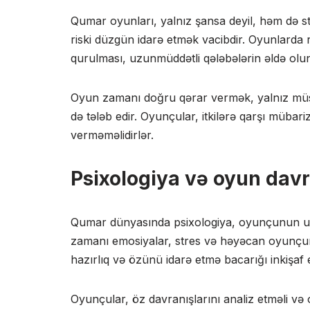
Qumar oyunları, yalnız şansa deyil, həm də s
riski düzgün idarə etmək vacibdir. Oyunlarda r
qurulması, uzunmüddətli qələbələrin əldə ol
Oyun zamanı doğru qərar vermək, yalnız müsb
də tələb edir. Oyunçular, itkilərə qarşı mübar
verməməlidirlər.
Psixologiya və oyun davr
Qumar dünyasında psixologiya, oyunçunun uğu
zamanı emosiyalar, stres və həyəcan oyunçunu
hazırlıq və özünü idarə etmə bacarığı inkişaf 
Oyunçular, öz davranışlarını analiz etməli və 