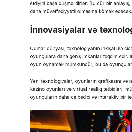
etdiyini başa düşməlidirlər. Bu cür bir anlayı
daha müvəffəqiyyətli olmasına kömək edəcək
İnnovasiyalar və texnolo
Qumar dünyası, texnologiyanın inkişafı ilə cidd
oyunçulara daha geniş imkanlar təqdim edir. İ
oyun oynamak mümkündür, bu da oyunçuların 
Yeni texnologiyalar, oyunların qrafikasını və i
kazino oyunları və virtual reallıq tətbiqləri, 
oyunçuların daha cəlbedici və interaktiv bir 