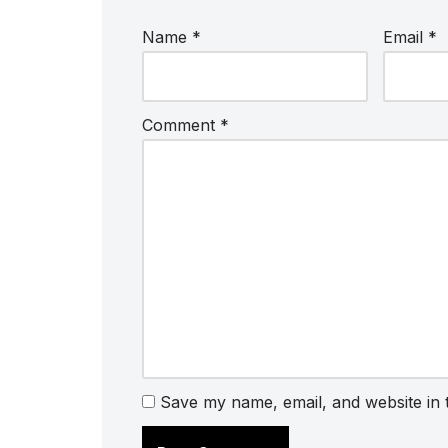
Name
*
Email
*
Comment
*
Save my name, email, and website in 