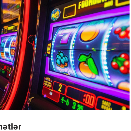
mətlər