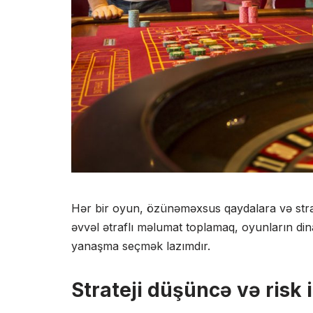
Hər bir oyun, özünəməxsus qaydalara və stra
əvvəl ətraflı məlumat toplamaq, oyunların d
yanaşma seçmək lazımdır.
Strateji düşüncə və risk