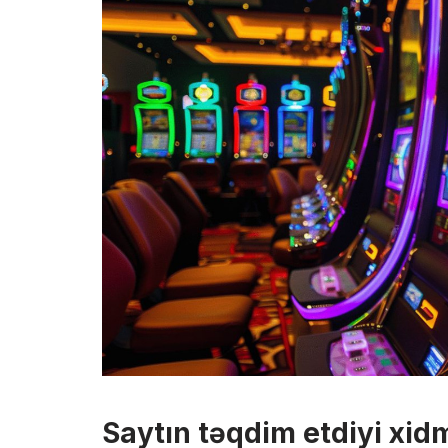
Saytın təqdim etdiyi xid