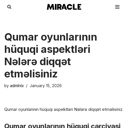
Skip
to
content
Qumar oyunlarının
hüquqi aspektləri
Nələrə diqqət
etməlisiniz
by
admlnlx
January 15, 2026
Qumar oyunlarının hüquqi aspektləri Nələrə diqqət etməlisiniz
Qumar oyunlarının hüquqi çərçivəsi