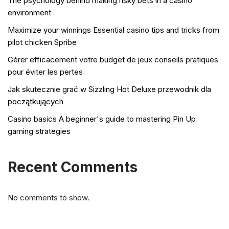
The psychology behind making risky bets in a casino
environment
Maximize your winnings Essential casino tips and tricks from
pilot chicken Spribe
Gérer efficacement votre budget de jeux conseils pratiques
pour éviter les pertes
Jak skutecznie grać w Sizzling Hot Deluxe przewodnik dla
początkujących
Casino basics A beginner's guide to mastering Pin Up
gaming strategies
Recent Comments
No comments to show.