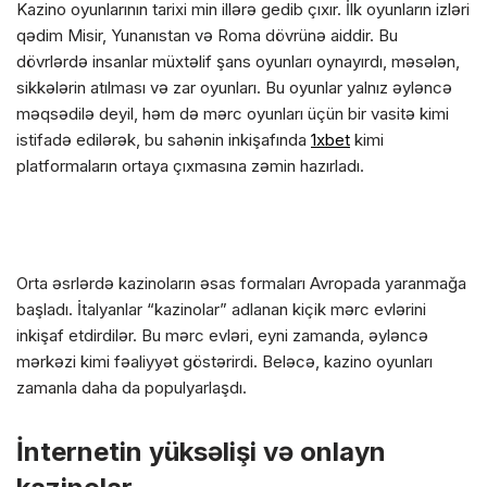
Kazino oyunlarının tarixi min illərə gedib çıxır. İlk oyunların izləri
qədim Misir, Yunanıstan və Roma dövrünə aiddir. Bu
dövrlərdə insanlar müxtəlif şans oyunları oynayırdı, məsələn,
sikkələrin atılması və zar oyunları. Bu oyunlar yalnız əyləncə
məqsədilə deyil, həm də mərc oyunları üçün bir vasitə kimi
istifadə edilərək, bu sahənin inkişafında
1xbet
kimi
platformaların ortaya çıxmasına zəmin hazırladı.
Orta əsrlərdə kazinoların əsas formaları Avropada yaranmağa
başladı. İtalyanlar “kazinolar” adlanan kiçik mərc evlərini
inkişaf etdirdilər. Bu mərc evləri, eyni zamanda, əyləncə
mərkəzi kimi fəaliyyət göstərirdi. Beləcə, kazino oyunları
zamanla daha da populyarlaşdı.
İnternetin yüksəlişi və onlayn