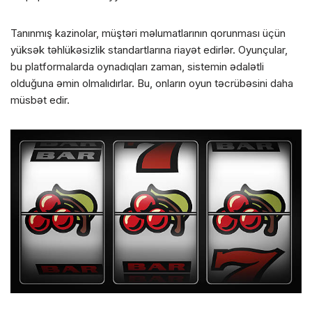
Tanınmış kazinolar, müştəri məlumatlarının qorunması üçün
yüksək təhlükəsizlik standartlarına riayət edirlər. Oyunçular,
bu platformalarda oynadıqları zaman, sistemin ədalətli
olduğuna əmin olmalıdırlar. Bu, onların oyun təcrübəsini daha
müsbət edir.