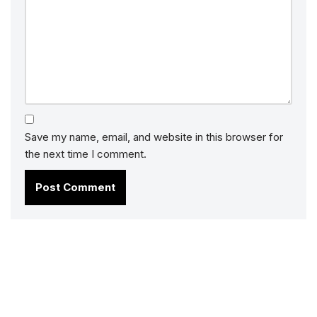
Save my name, email, and website in this browser for
the next time I comment.