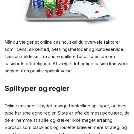
Når du vælger et online casino, skal du overveje faktorer
som licens, sikkerhed, betalingsmetoder og kundeservice.
Læs anmeldelser fra andre spillere for at få en idé om
casinoets pålidelighed. At vælge det rigtige casino kan være
nøglen til en positiv spiloplevelse.
Spiltyper og regler
Online casinoer tilbyder mange forskellige spiltyper, og hver
type har sine egne regler. Slots er ofte de mest populære, da
de er nemme at spille og kræver ikke meget erfaring.
Bordspil som blackjack og roulette kræver mere strategi og