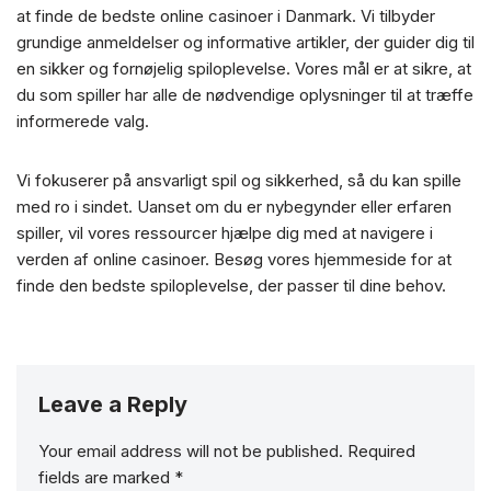
at finde de bedste online casinoer i Danmark. Vi tilbyder
grundige anmeldelser og informative artikler, der guider dig til
en sikker og fornøjelig spiloplevelse. Vores mål er at sikre, at
du som spiller har alle de nødvendige oplysninger til at træffe
informerede valg.
Vi fokuserer på ansvarligt spil og sikkerhed, så du kan spille
med ro i sindet. Uanset om du er nybegynder eller erfaren
spiller, vil vores ressourcer hjælpe dig med at navigere i
verden af online casinoer. Besøg vores hjemmeside for at
finde den bedste spiloplevelse, der passer til dine behov.
Leave a Reply
Your email address will not be published.
Required
fields are marked
*