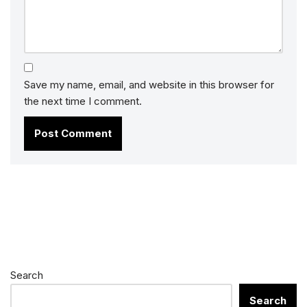
Save my name, email, and website in this browser for
the next time I comment.
Search
Search