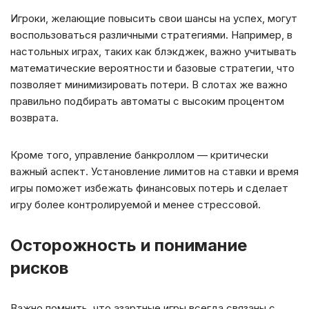
Игроки, желающие повысить свои шансы на успех, могут
воспользоваться различными стратегиями. Например, в
настольных играх, таких как блэкджек, важно учитывать
математические вероятности и базовые стратегии, что
позволяет минимизировать потери. В слотах же важно
правильно подбирать автоматы с высоким процентом
возврата.
Кроме того, управление банкроллом — критически
важный аспект. Установление лимитов на ставки и время
игры поможет избежать финансовых потерь и сделает
игру более контролируемой и менее стрессовой.
Осторожность и понимание
рисков
Важно помнить, что азартные игры всегда связаны с