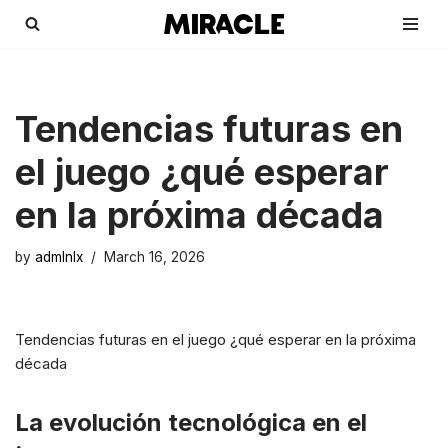
Skip
to
content
Tendencias futuras en
el juego ¿qué esperar
en la próxima década
by
admlnlx
March 16, 2026
Tendencias futuras en el juego ¿qué esperar en la próxima
década
La evolución tecnológica en el