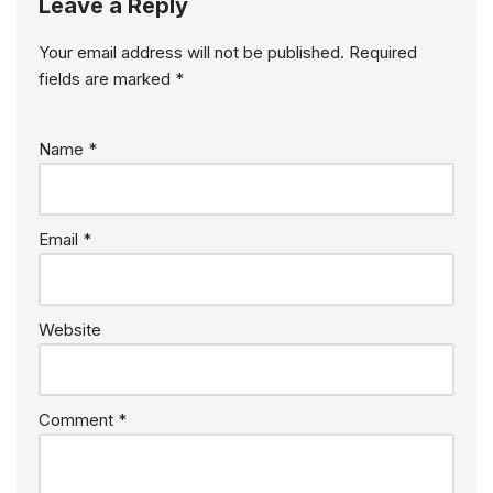
Leave a Reply
Your email address will not be published.
Required
fields are marked
*
Name
*
Email
*
Website
Comment
*