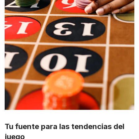
Tu fuente para las tendencias del
juego