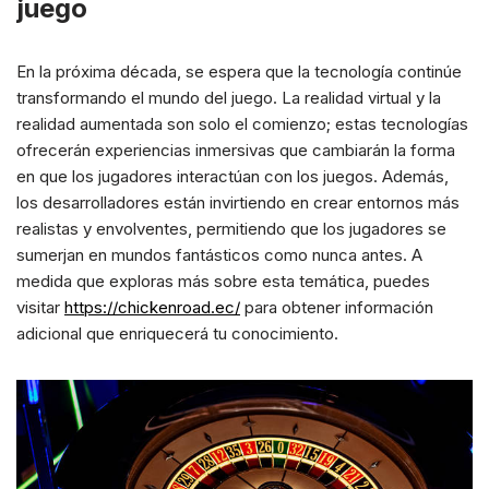
juego
En la próxima década, se espera que la tecnología continúe
transformando el mundo del juego. La realidad virtual y la
realidad aumentada son solo el comienzo; estas tecnologías
ofrecerán experiencias inmersivas que cambiarán la forma
en que los jugadores interactúan con los juegos. Además,
los desarrolladores están invirtiendo en crear entornos más
realistas y envolventes, permitiendo que los jugadores se
sumerjan en mundos fantásticos como nunca antes. A
medida que exploras más sobre esta temática, puedes
visitar
https://chickenroad.ec/
para obtener información
adicional que enriquecerá tu conocimiento.