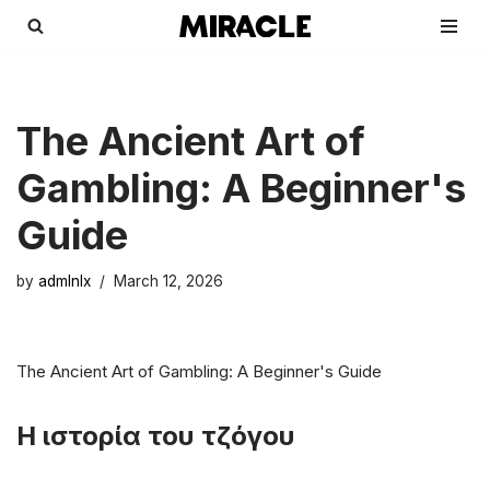
Skip
to
content
The Ancient Art of
Gambling: A Beginner's
Guide
by
admlnlx
March 12, 2026
The Ancient Art of Gambling: A Beginner's Guide
Η ιστορία του τζόγου