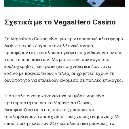
Σχετικά με το VegasHero Casino
Το VegasHero Casino είναι μια πρωτοποριακή πλατφόρμα
διαδικτυακού τζόγου στην ελληνική αγορά,
προσφέροντας μια πλούσια γκάμα παιχνιδιών για όλους
τους τύπους παικτών. Με μια εκτενή συλλογή από
κουλοχέρηδες, επιτραπέζια παιχνίδια και ζωντανά
καζίνο με πραγματικούς ντίλερ, οι χρήστες έχουν τη
δυνατότητα να επιλέξουν ανάμεσα σε πολλές επιλογές.
Η ασφάλεια και η κανονιστική συμμόρφωση είναι
προτεραιότητες για το VegasHero Casino,
διασφαλίζοντας ότι οι παίκτες μπορούν να
απολαμβάνουν τα παιχνίδια τους χωρίς ανησυχίες. Με
υποστήριξη πελατών 24/7 και ελκυστικά μπόνους, το