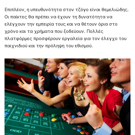
Επιπλέον, η υπευθυνότητα στον τζόγο είναι θεμελιώδης.
Οι παίκτες θα πρέπει να έχουν τη δυνατότητα να
ελέγχουν την εμπειρία τους και να θέτουν όρια στο
χρόνο και τα χρήματα που ξοδεύουν. Πολλές
πλατφόρμες προσφέρουν εργαλεία για τον έλεγχο του
παιχνιδιού και την πρόληψη του εθισμού.