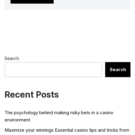
Search
Search
Recent Posts
The psychology behind making risky bets in a casino
environment
Maximize your winnings Essential casino tips and tricks from