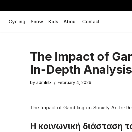
Skip
Cycling
Snow
Kids
About
Contact
to
content
The Impact of Ga
In-Depth Analysi
by
admlnlx
February 4, 2026
The Impact of Gambling on Society An In-De
Η κοινωνική διάσταση τ