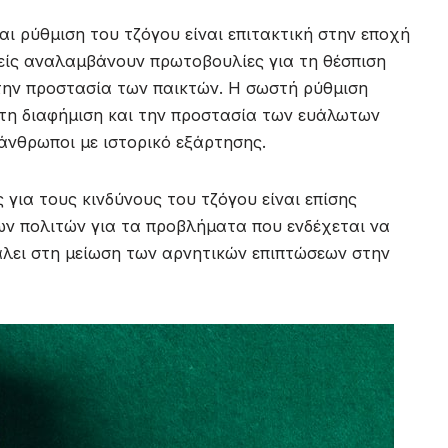
αι ρύθμιση του τζόγου είναι επιτακτική στην εποχή
ορείς αναλαμβάνουν πρωτοβουλίες για τη θέσπιση
την προστασία των παικτών. Η σωστή ρύθμιση
τη διαφήμιση και την προστασία των ευάλωτων
άνθρωποι με ιστορικό εξάρτησης.
για τους κινδύνους του τζόγου είναι επίσης
ων πολιτών για τα προβλήματα που ενδέχεται να
λει στη μείωση των αρνητικών επιπτώσεων στην