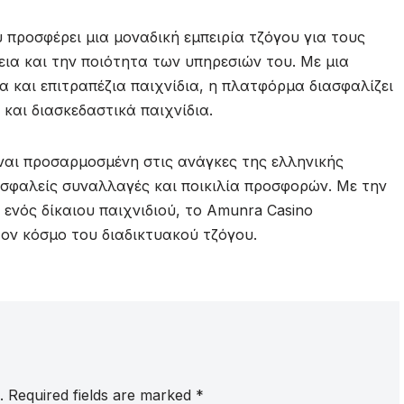
 προσφέρει μια μοναδική εμπειρία τζόγου για τους
ια και την ποιότητα των υπηρεσιών του. Με μια
 και επιτραπέζια παιχνίδια, η πλατφόρμα διασφαλίζει
 και διασκεδαστικά παιχνίδια.
ναι προσαρμοσμένη στις ανάγκες της ελληνικής
ασφαλείς συναλλαγές και ποικιλία προσφορών. Με την
ενός δίκαιου παιχνιδιού, το Amunra Casino
τον κόσμο του διαδικτυακού τζόγου.
.
Required fields are marked
*