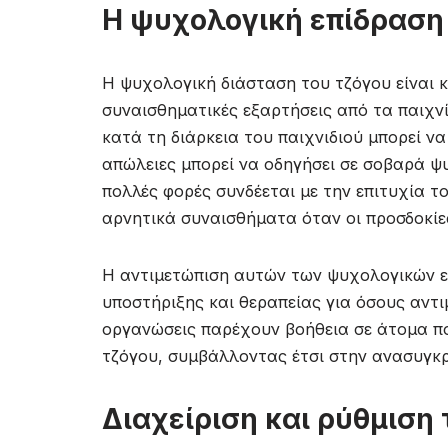
Η ψυχολογική επίδραση
Η ψυχολογική διάσταση του τζόγου είναι 
συναισθηματικές εξαρτήσεις από τα παιχνί
κατά τη διάρκεια του παιχνιδιού μπορεί ν
απώλειες μπορεί να οδηγήσει σε σοβαρά 
πολλές φορές συνδέεται με την επιτυχία τ
αρνητικά συναισθήματα όταν οι προσδοκίε
Η αντιμετώπιση αυτών των ψυχολογικών επ
υποστήριξης και θεραπείας για όσους αντ
οργανώσεις παρέχουν βοήθεια σε άτομα π
τζόγου, συμβάλλοντας έτσι στην ανασυγκ
Διαχείριση και ρύθμιση 