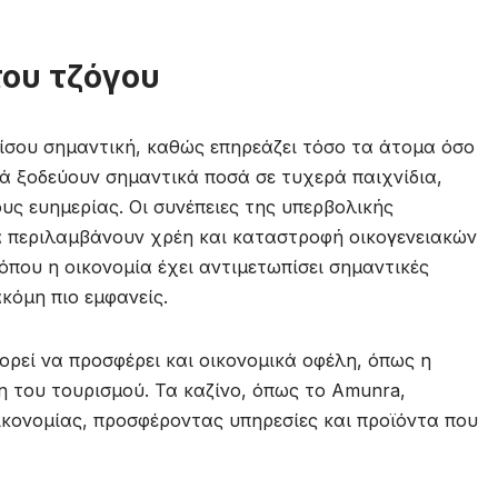
του τζόγου
ξίσου σημαντική, καθώς επηρεάζει τόσο τα άτομα όσο
χνά ξοδεύουν σημαντικά ποσά σε τυχερά παιχνίδια,
υς ευημερίας. Οι συνέπειες της υπερβολικής
α περιλαμβάνουν χρέη και καταστροφή οικογενειακών
όπου η οικονομία έχει αντιμετωπίσει σημαντικές
ακόμη πιο εμφανείς.
ορεί να προσφέρει και οικονομικά οφέλη, όπως η
η του τουρισμού. Τα καζίνο, όπως το Amunra,
κονομίας, προσφέροντας υπηρεσίες και προϊόντα που