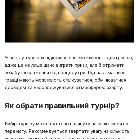
Участь у турнірах відкриває нові можливості для гравців,
адже це не лише шанс виграти призи, але й отримати
незабутні враження від процесу гри. Під час змагання
гравці мають можливість спілкуватися, обмінюватися
досвідом та насолоджуватися атмосферою азарту.
Як обрати правильний турнір?
Вибір турніру може суттєво вплинути на ваші шанси на
перемогу. Рекомендується звертати увагу на кількість
учасників, розмір бай-іну та тип гри. Якщо ви новачок,