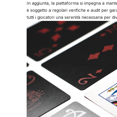
In aggiunta, la piattaforma si impegna a man
è soggetto a regolari verifiche e audit per garan
tutti i giocatori una serenità necessaria per d