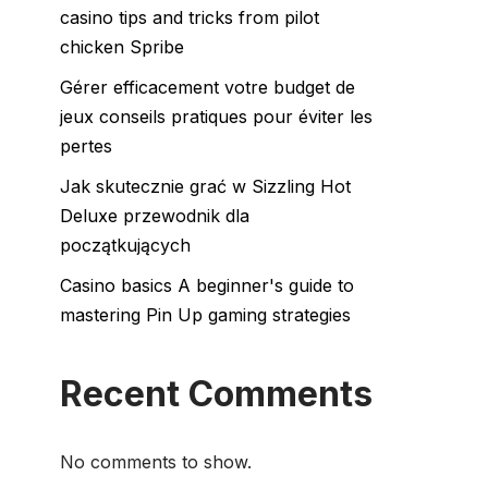
casino tips and tricks from pilot
chicken Spribe
Gérer efficacement votre budget de
jeux conseils pratiques pour éviter les
pertes
Jak skutecznie grać w Sizzling Hot
Deluxe przewodnik dla
początkujących
Casino basics A beginner's guide to
mastering Pin Up gaming strategies
Recent Comments
No comments to show.