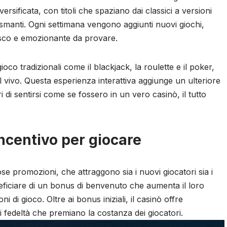
sificata, con titoli che spaziano dai classici a versioni
smanti. Ogni settimana vengono aggiunti nuovi giochi,
esco e emozionante da provare.
ioco tradizionali come il blackjack, la roulette e il poker,
al vivo. Questa esperienza interattiva aggiunge un ulteriore
i di sentirsi come se fossero in un vero casinò, il tutto
ncentivo per giocare
e promozioni, che attraggono sia i nuovi giocatori sia i
eneficiare di un bonus di benvenuto che aumenta il loro
 di gioco. Oltre ai bonus iniziali, il casinò offre
fedeltà che premiano la costanza dei giocatori.