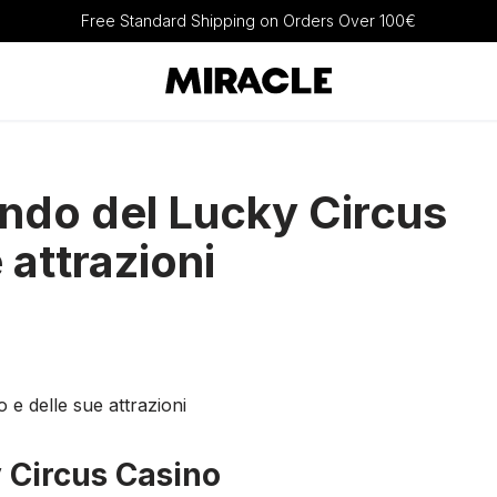
Free Standard Shipping on Orders Over 100€
ndo del Lucky Circus
 attrazioni
e delle sue attrazioni
 Circus Casino