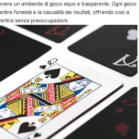
tenere un ambiente di gioco equo e trasparente. Ogni gioco
tire l’onestà e la casualità dei risultati, offrendo così a
ivertirsi senza preoccupazioni.