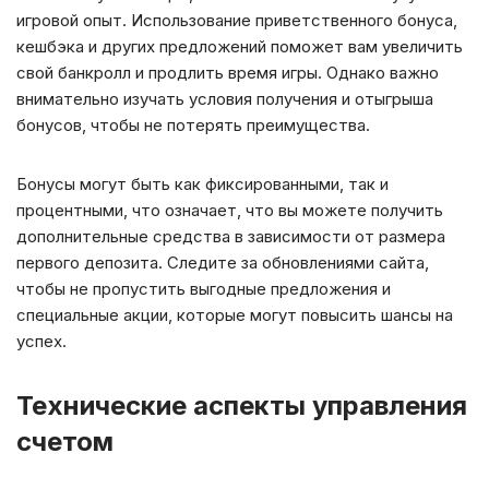
игровой опыт. Использование приветственного бонуса,
кешбэка и других предложений поможет вам увеличить
свой банкролл и продлить время игры. Однако важно
внимательно изучать условия получения и отыгрыша
бонусов, чтобы не потерять преимущества.
Бонусы могут быть как фиксированными, так и
процентными, что означает, что вы можете получить
дополнительные средства в зависимости от размера
первого депозита. Следите за обновлениями сайта,
чтобы не пропустить выгодные предложения и
специальные акции, которые могут повысить шансы на
успех.
Технические аспекты управления
счетом