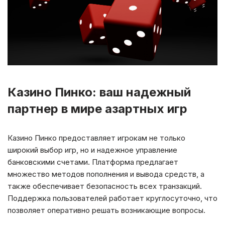
Казино Пинко: ваш надежный
партнер в мире азартных игр
Казино Пинко предоставляет игрокам не только
широкий выбор игр, но и надежное управление
банковскими счетами. Платформа предлагает
множество методов пополнения и вывода средств, а
также обеспечивает безопасность всех транзакций.
Поддержка пользователей работает круглосуточно, что
позволяет оперативно решать возникающие вопросы.