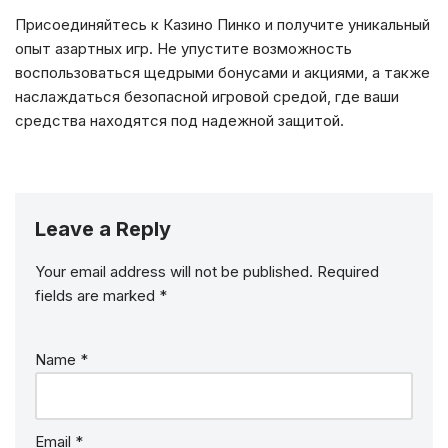
Присоединяйтесь к Казино Пинко и получите уникальный
опыт азартных игр. Не упустите возможность
воспользоваться щедрыми бонусами и акциями, а также
наслаждаться безопасной игровой средой, где ваши
средства находятся под надежной защитой.
Leave a Reply
Your email address will not be published.
Required
fields are marked
*
Name
*
Email
*