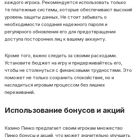
каждого игрока. Рекомендуется использовать только
те платежные системы, которые обеспечивают высокий
уровень защиты данных. Не стоит забывать о
необходимости создания надежного пароля и
регулярного обновления его для предотвращения
доступа посторонних лиц к вашему аккаунту.
Кроме того, важно следить за своими расходами.
Установите бюджет на игру и придерживайтесь его,
чтобы не столкнуться с финансовыми трудностями. Это
поможет не только сохранить спокойствие, но и
насладиться игровым процессом без лишних
переживаний.
Использование бонусов и акций
Казино Пинко предлагает своим игрокам множество
Пинко бонусы и акций, что может значительно улучшить