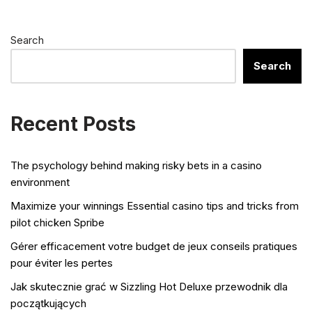
Search
Search
Recent Posts
The psychology behind making risky bets in a casino
environment
Maximize your winnings Essential casino tips and tricks from
pilot chicken Spribe
Gérer efficacement votre budget de jeux conseils pratiques
pour éviter les pertes
Jak skutecznie grać w Sizzling Hot Deluxe przewodnik dla
początkujących