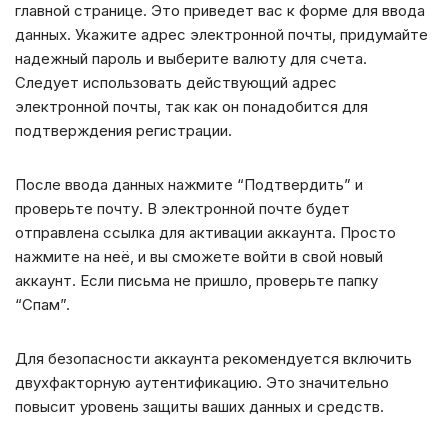
главной странице. Это приведет вас к форме для ввода
данных. Укажите адрес электронной почты, придумайте
надежный пароль и выберите валюту для счета.
Следует использовать действующий адрес
электронной почты, так как он понадобится для
подтверждения регистрации.
После ввода данных нажмите “Подтвердить” и
проверьте почту. В электронной почте будет
отправлена ссылка для активации аккаунта. Просто
нажмите на неё, и вы сможете войти в свой новый
аккаунт. Если письма не пришло, проверьте папку
“Спам”.
Для безопасности аккаунта рекомендуется включить
двухфакторную аутентификацию. Это значительно
повысит уровень защиты ваших данных и средств.