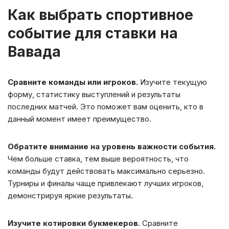
Как выбрать спортивное
событие для ставки на
Вавада
Сравните команды или игроков.
Изучите текущую
форму, статистику выступлений и результаты
последних матчей. Это поможет вам оценить, кто в
данный момент имеет преимущество.
Обратите внимание на уровень важности события.
Чем больше ставка, тем выше вероятность, что
команды будут действовать максимально серьезно.
Турниры и финалы чаще привлекают лучших игроков,
демонстрируя яркие результаты.
Изучите котировки букмекеров.
Сравните