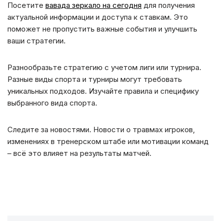
Посетите
вавада зеркало на сегодня
для получения
актуальной информации и доступа к ставкам. Это
поможет не пропустить важные события и улучшить
ваши стратегии.
Разнообразьте стратегию с учетом лиги или турнира.
Разные виды спорта и турниры могут требовать
уникальных подходов. Изучайте правила и специфику
выбранного вида спорта.
Следите за новостями. Новости о травмах игроков,
изменениях в тренерском штабе или мотивации команд
– всё это влияет на результаты матчей.