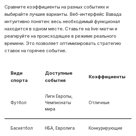
Сравните коэффициенты на разных событиях и
выбирайте лучшие варианты. Веб-интерфейс Вавада
интуитивно понятен: весь необходимый функционал
находится в одном месте. Ставьте на live-матчи и
реагируйте на происходящее в режиме реального
времени. Это позволяет оптимизировать стратегию
ставок на горячее событие.
Види
Доступные
Коэффициенты
спорта
события
Лиги Европы,
Футбол
Чемпионаты
Отличные
мира
Баскетбол
НБА, Евролига
Конкурирующие