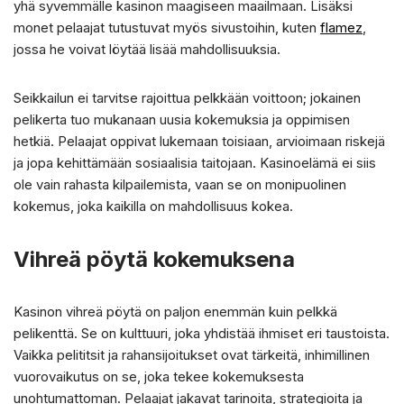
yhä syvemmälle kasinon maagiseen maailmaan. Lisäksi
monet pelaajat tutustuvat myös sivustoihin, kuten
flamez
,
jossa he voivat löytää lisää mahdollisuuksia.
Seikkailun ei tarvitse rajoittua pelkkään voittoon; jokainen
pelikerta tuo mukanaan uusia kokemuksia ja oppimisen
hetkiä. Pelaajat oppivat lukemaan toisiaan, arvioimaan riskejä
ja jopa kehittämään sosiaalisia taitojaan. Kasinoelämä ei siis
ole vain rahasta kilpailemista, vaan se on monipuolinen
kokemus, joka kaikilla on mahdollisuus kokea.
Vihreä pöytä kokemuksena
Kasinon vihreä pöytä on paljon enemmän kuin pelkkä
pelikenttä. Se on kulttuuri, joka yhdistää ihmiset eri taustoista.
Vaikka pelititsit ja rahansijoitukset ovat tärkeitä, inhimillinen
vuorovaikutus on se, joka tekee kokemuksesta
unohtumattoman. Pelaajat jakavat tarinoita, strategioita ja