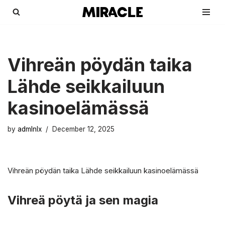
Skip
to
content
Vihreän pöydän taika
Lähde seikkailuun
kasinoelämässä
by
admlnlx
December 12, 2025
Vihreän pöydän taika Lähde seikkailuun kasinoelämässä
Vihreä pöytä ja sen magia