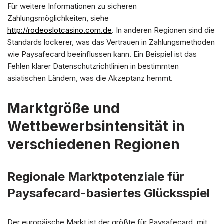
Für weitere Informationen zu sicheren
Zahlungsmöglichkeiten, siehe
http://rodeoslotcasino.com.de
. In anderen Regionen sind die
Standards lockerer, was das Vertrauen in Zahlungsmethoden
wie Paysafecard beeinflussen kann. Ein Beispiel ist das
Fehlen klarer Datenschutzrichtlinien in bestimmten
asiatischen Ländern, was die Akzeptanz hemmt.
Marktgröße und
Wettbewerbsintensität in
verschiedenen Regionen
Regionale Marktpotenziale für
Paysafecard-basiertes Glücksspiel
Der europäische Markt ist der größte für Paysafecard, mit