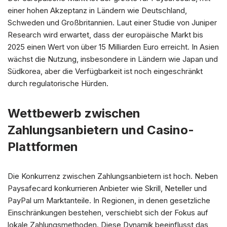
einer hohen Akzeptanz in Ländern wie Deutschland,
Schweden und Großbritannien. Laut einer Studie von Juniper
Research wird erwartet, dass der europäische Markt bis
2025 einen Wert von über 15 Milliarden Euro erreicht. In Asien
wächst die Nutzung, insbesondere in Ländern wie Japan und
Südkorea, aber die Verfügbarkeit ist noch eingeschränkt
durch regulatorische Hürden.
Wettbewerb zwischen
Zahlungsanbietern und Casino-
Plattformen
Die Konkurrenz zwischen Zahlungsanbietern ist hoch. Neben
Paysafecard konkurrieren Anbieter wie Skrill, Neteller und
PayPal um Marktanteile. In Regionen, in denen gesetzliche
Einschränkungen bestehen, verschiebt sich der Fokus auf
lokale Zahlungsmethoden. Diese Dynamik beeinflusst das