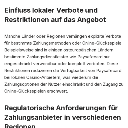
Einfluss lokaler Verbote und
Restriktionen auf das Angebot
Manche Länder oder Regionen verhängen explizite Verbote
für bestimmte Zahlungsmethoden oder Online-Glücksspiele.
Beispielsweise sind in einigen osteuropäischen Ländern
bestimmte Zahlungsdienstleister wie Paysafecard nur
eingeschränkt verwendbar oder komplett verboten. Diese
Restriktionen reduzieren die Verfügbarkeit von Paysafecard
bei lokalen Casino-Anbietern, was wiederum die
Zahlungsoptionen der Nutzer einschränkt und den Zugang zu
Online-Glücksspielen erschwert.
Regulatorische Anforderungen für
Zahlungsanbieter in verschiedenen
Regionen