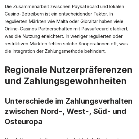
Die Zusammenarbeit zwischen Paysafecard und lokalen
Casino-Betreibern ist ein entscheidender Faktor. In
regulierten Märkten wie Malta oder Gibraltar haben viele
Online-Casinos Partnerschaften mit Paysafecard etabliert,
was die Nutzung erleichtert. In weniger regulierten oder
restriktiven Märkten fehlen solche Kooperationen oft, was
die Integration der Zahlungsmethode behindert.
Regionale Nutzerpräferenzen
und Zahlungsgewohnheiten
Unterschiede im Zahlungsverhalten
zwischen Nord-, West-, Süd- und
Osteuropa