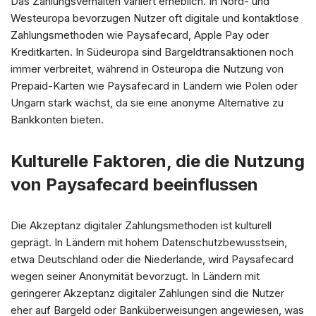
Das Zahlungsverhalten variiert erheblich. In Nord- und
Westeuropa bevorzugen Nutzer oft digitale und kontaktlose
Zahlungsmethoden wie Paysafecard, Apple Pay oder
Kreditkarten. In Südeuropa sind Bargeldtransaktionen noch
immer verbreitet, während in Osteuropa die Nutzung von
Prepaid-Karten wie Paysafecard in Ländern wie Polen oder
Ungarn stark wächst, da sie eine anonyme Alternative zu
Bankkonten bieten.
Kulturelle Faktoren, die die Nutzung
von Paysafecard beeinflussen
Die Akzeptanz digitaler Zahlungsmethoden ist kulturell
geprägt. In Ländern mit hohem Datenschutzbewusstsein,
etwa Deutschland oder die Niederlande, wird Paysafecard
wegen seiner Anonymität bevorzugt. In Ländern mit
geringerer Akzeptanz digitaler Zahlungen sind die Nutzer
eher auf Bargeld oder Banküberweisungen angewiesen, was