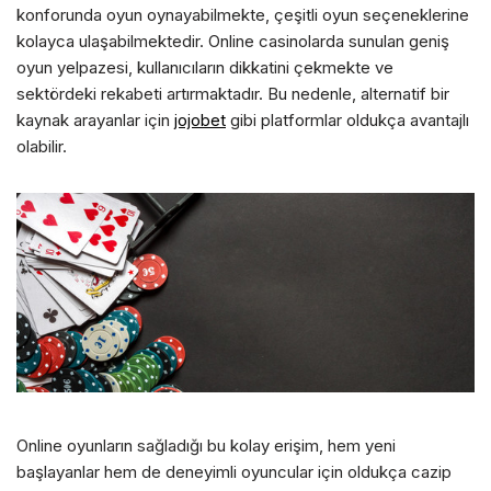
konforunda oyun oynayabilmekte, çeşitli oyun seçeneklerine
kolayca ulaşabilmektedir. Online casinolarda sunulan geniş
oyun yelpazesi, kullanıcıların dikkatini çekmekte ve
sektördeki rekabeti artırmaktadır. Bu nedenle, alternatif bir
kaynak arayanlar için
jojobet
gibi platformlar oldukça avantajlı
olabilir.
Online oyunların sağladığı bu kolay erişim, hem yeni
başlayanlar hem de deneyimli oyuncular için oldukça cazip