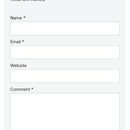
Name
*
Email
*
Website
Comment
*